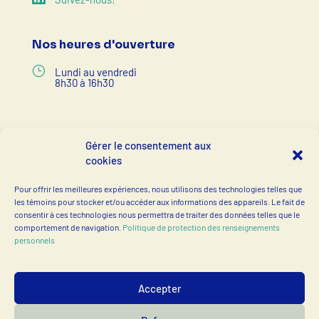
Nos heures d'ouverture
}
Lundi au vendredi
8h30 à 16h30
Accès rapides
Gérer le consentement aux
cookies
$
Devenir membre
$
Pour offrir les meilleures expériences, nous utilisons des technologies telles que
Notre équipe
les témoins pour stocker et/ou accéder aux informations des appareils. Le fait de
consentir à ces technologies nous permettra de traiter des données telles que le
$
Nos partenaires
comportement de navigation.
Politique de protection des renseignements
personnels
Accepter