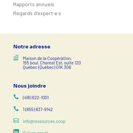
Rapports annuels
Regards d’expert·e·s
Notre adresse

Maison de la Coopération,
155 boul. Charest Est, suite 120
Québec (Québec) G1K 3G6
Nous joindre

(418) 622-1001

1 (855) 837-9142

info@ressources.coop

Suivez-nous!